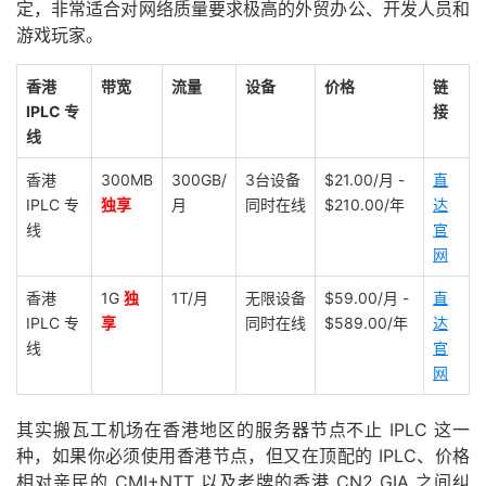
定，非常适合对网络质量要求极高的外贸办公、开发人员和
游戏玩家。
香港
带宽
流量
设备
价格
链
IPLC 专
接
线
香港
300MB
300GB/
3台设备
$21.00/月 -
直
IPLC 专
独享
月
同时在线
$210.00/年
达
线
官
网
香港
1G
独
1T/月
无限设备
$59.00/月 -
直
IPLC 专
享
同时在线
$589.00/年
达
线
官
网
其实搬瓦工机场在香港地区的服务器节点不止 IPLC 这一
种，如果你必须使用香港节点，但又在顶配的 IPLC、价格
相对亲民的 CMI+NTT 以及老牌的香港 CN2 GIA 之间纠