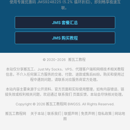
使用专属优惠码 JMS9248225 (5.2% 循环折扣)，即刻畅享极速互
联。
JMS 套餐汇总
JMS 购买教程
© 2020-2026
搬瓦工教程
本站仅分享搬瓦工、Just My Socks、VPS、代理客户端和网络技术相关教程
信息，不介入任何第三方服务的交易、付款、退款或售后纠纷。购买和使用过
程中遇到问题，请联系对应服务商官方处理。
本站内容主要来源于公开资料、官方页面和实际使用整理，如有内容错误、链
接失效或权利相关问题，欢迎通过
联系我们
页面反馈，本站会尽快核对处理。
Copyright © 2026 搬瓦工教程网 BWGSS. All Rights Reserved.
搬瓦工教程网
关于本站
|
联系我们
|
联盟声明
|
免责声明
|
隐私政策
|
网站地
图