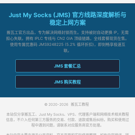
Just My Socks (JMS) 官方线路深度解析与
稳定上网方案
搬瓦工官方出品，专为解决网络封锁而生。支持被封自动更换 IP，无需
担心失联。拥有 IPLC 专线与 CN2 GIA 顶级链路，全线套餐现货在售。
使用专属优惠码 JMS9248225 (5.2% 循环折扣)，即刻畅享极速互
联。
JMS 套餐汇总
JMS 购买教程
© 2020-2026
搬瓦工教程
本站仅分享搬瓦工、Just My Socks、VPS、代理客户端和网络技术相关教程
信息，不介入任何第三方服务的交易、付款、退款或售后纠纷。购买和使用过
程中遇到问题，请联系对应服务商官方处理。