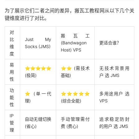
为了展示它们二者之间的差异，搬瓦工教程网从以下几个关
键维度进行了对比。
对
搬瓦工
比
Just My
(Bandwagon
更适合谁？
维
Socks (JMS)
Host) VPS
度
易
⭐⭐⭐⭐⭐
⭐⭐ (需技术
无技术背景用
用
(极简)
基础)
户 选 JMS
性
功
⭐ (单一代
⭐⭐⭐⭐⭐
多用途用户 选
能
理)
(综合全能)
VPS
性
IP
自动无缝切换
手动管理需付
追求稳定防封
管
(省心)
费 (费心)
的用户 选 JMS
理