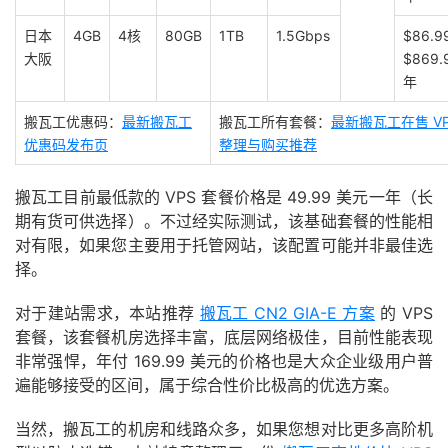
日本
4GB
4核
80GB
1TB
1.5Gbps
$86.9
大阪
$869.
年
搬瓦工优惠码：
最新搬瓦工
搬瓦工所有套餐：
最新搬瓦工在售 VP
优惠码发布页
整理与购买推荐
搬瓦工目前最低款的 VPS 套餐价格是 49.99 美元一年（长
期有货可供选择）。不过经实际测试，该基础套餐的性能相
对有限，如果您主要用于托管网站，该配置可能并非最佳选
择。
对于建站需求，本站推荐
搬瓦工 CN2 GIA-E 方案
的 VPS
套餐，该套餐机房选择丰富，底层网络极佳，目前性能表现
非常强悍，年付 169.99 美元的价格也是大众企业级用户普
遍能够接受的区间，属于综合性价比极高的优选方案。
当然，搬瓦工的机房和线路众多，如果您想对比更多高阶机