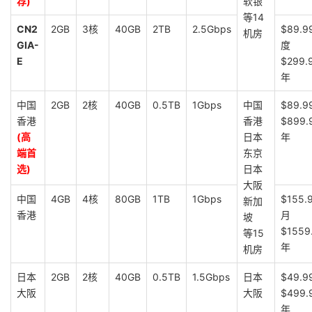
荐)
软银
等14
CN2
2GB
3核
40GB
2TB
2.5Gbps
$89.9
机房
GIA-
度
E
$299.
年
中国
2GB
2核
40GB
0.5TB
1Gbps
中国
$89.9
香港
香港
$899.
(高
日本
年
端首
东京
选)
日本
大阪
中国
4GB
4核
80GB
1TB
1Gbps
$155.
新加
香港
月
坡
$1559
等15
年
机房
日本
2GB
2核
40GB
0.5TB
1.5Gbps
日本
$49.9
大阪
大阪
$499.
年