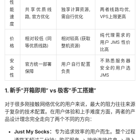
性
能
共享优质线
独享计算资源,
两者线路均优,
速
路, 官方优化
需自行优化
VPS上限更高
度
纯代理需求的
价
相对较低 (同
相对较高 (获取
用户 JMS 性价
格
等优质线路)
整机资源)
比高
安
不熟悉服务器
官方统一部署
用户自行配置
全
安全的用户选
保障
负责
性
JMS
1. 新手“开箱即用” vs 极客“手工搭建”
对于很多刚接触网络优化的用户来说，最大的阻力往往来源
于复杂的技术配置。在用户体验和上手难度方面，两者的产
品设计理念完全走向了两个不同的方向：
Just My Socks：
专为追求效率的用户而生。整个过程