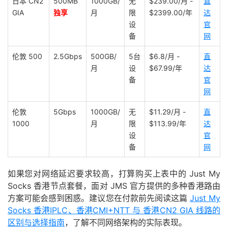
日本 CN2
500MB
1000GB/
无
$239.00/月 -
直
GIA
独享
月
限
$2399.00/年
达
设
官
备
网
伦敦 500
2.5Gbps
500GB/
5台
$6.8/月 -
直
月
设
$67.99/年
达
备
官
网
伦敦
5Gbps
1000GB/
无
$11.29/月 -
直
1000
月
限
$113.99/年
达
设
官
备
网
如果您对网络延迟要求较高，打算购买上表中的 Just My
Socks 香港节点套餐，面对 JMS 官方提供的多种香港路由
方案可能会感到困惑。建议您在付款前先阅读这篇
Just My
Socks 香港IPLC、香港CMI+NTT 与 香港CN2 GIA 线路的
区别与选择指南
，了解不同网络架构的实际表现。