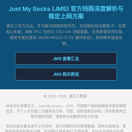
Just My Socks (JMS) 官方线路深度解析与
稳定上网方案
搬瓦工官方出品，专为解决网络封锁而生。支持被封自动更换 IP，无需
担心失联。拥有 IPLC 专线与 CN2 GIA 顶级链路，全线套餐现货在售。
使用专属优惠码 JMS9248225 (5.2% 循环折扣)，即刻畅享极速互
联。
JMS 套餐汇总
JMS 购买教程
© 2020-2026
搬瓦工教程
本站仅分享搬瓦工、Just My Socks、VPS、代理客户端和网络技术相关教程
信息，不介入任何第三方服务的交易、付款、退款或售后纠纷。购买和使用过
程中遇到问题，请联系对应服务商官方处理。
本站内容主要来源于公开资料、官方页面和实际使用整理，如有内容错误、链
接失效或权利相关问题，欢迎通过
联系我们
页面反馈，本站会尽快核对处理。