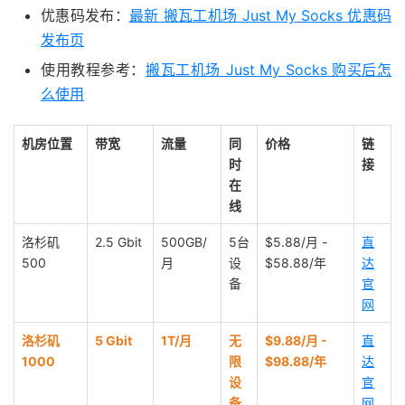
优惠码发布：
最新 搬瓦工机场 Just My Socks 优惠码
发布页
使用教程参考：
搬瓦工机场 Just My Socks 购买后怎
么使用
机房位置
带宽
流量
同
价格
链
时
接
在
线
洛杉矶
2.5 Gbit
500GB/
5台
$5.88/月 -
直
500
月
设
$58.88/年
达
备
官
网
洛杉矶
5 Gbit
1T/月
无
$9.88/月 -
直
1000
限
$98.88/年
达
设
官
备
网