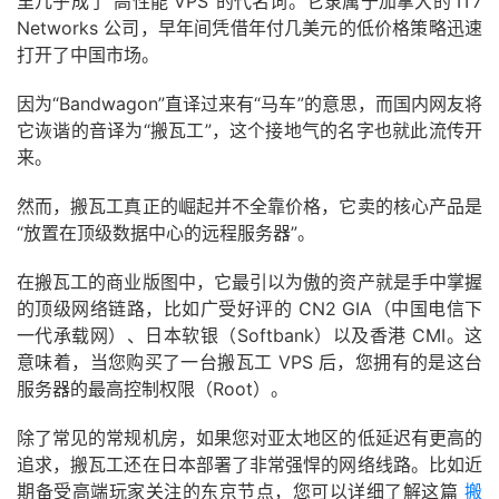
里几乎成了“高性能 VPS”的代名词。它隶属于加拿大的 IT7
Networks 公司，早年间凭借年付几美元的低价格策略迅速
打开了中国市场。
因为“Bandwagon”直译过来有“马车”的意思，而国内网友将
它诙谐的音译为“搬瓦工”，这个接地气的名字也就此流传开
来。
然而，搬瓦工真正的崛起并不全靠价格，它卖的核心产品是
“放置在顶级数据中心的远程服务器”。
在搬瓦工的商业版图中，它最引以为傲的资产就是手中掌握
的顶级网络链路，比如广受好评的 CN2 GIA（中国电信下
一代承载网）、日本软银（Softbank）以及香港 CMI。这
意味着，当您购买了一台搬瓦工 VPS 后，您拥有的是这台
服务器的最高控制权限（Root）。
除了常见的常规机房，如果您对亚太地区的低延迟有更高的
追求，搬瓦工还在日本部署了非常强悍的网络线路。比如近
期备受高端玩家关注的东京节点，您可以详细了解这篇
搬