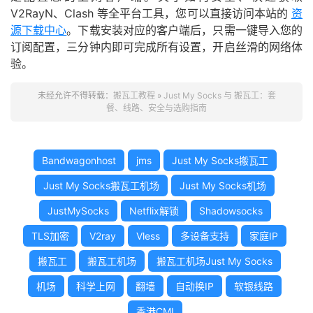
V2RayN、Clash 等全平台工具，您可以直接访问本站的
资
源下载中心
。下载安装对应的客户端后，只需一键导入您的
订阅配置，三分钟内即可完成所有设置，开启丝滑的网络体
验。
未经允许不得转载：
搬瓦工教程
»
Just My Socks 与 搬瓦工：套
餐、线路、安全与选购指南
Bandwagonhost
jms
Just My Socks搬瓦工
Just My Socks搬瓦工机场
Just My Socks机场
JustMySocks
Netflix解锁
Shadowsocks
TLS加密
V2ray
Vless
多设备支持
家庭IP
搬瓦工
搬瓦工机场
搬瓦工机场Just My Socks
机场
科学上网
翻墙
自动换IP
软银线路
香港CMI