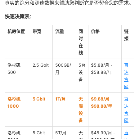
真实的跑分和测速数据来辅助您判断它是否契合您的需求。
快速决策表：
机房位置
带宽
流量
同
价格
链
时
接
在
线
洛杉矶
2.5 Gbit
500GB/
5台
$5.88/月 -
直
500
月
设
$58.88/年
达
备
官
网
洛杉矶
5 Gbit
1T/月
无
$9.88/月 -
直
1000
限
$98.88/年
达
设
官
备
网
洛杉矶
5 Gbit
5T/月
无
$48.99/月 -
直