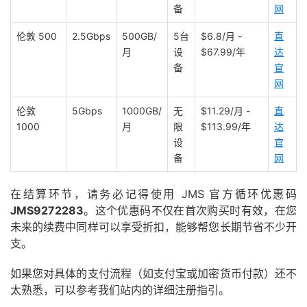
备
网
伦敦 500
2.5Gbps
500GB/
5台
$6.8/月 -
直
月
设
$67.99/年
达
备
官
网
伦敦
5Gbps
1000GB/
无
$11.29/月 -
直
1000
月
限
$113.99/年
达
设
官
备
网
在结算环节，请务必记得使用 JMS 官方循环优惠码
JMS9272283
。这个优惠码不仅在首次购买时有效，在您
未来的续费中同样可以享受折扣，能够帮您长期节省不少开
支。
如果您对具体的支付流程（如支付宝或加密货币付款）还不
太熟悉，可以参考我们站内的详细注册指引。