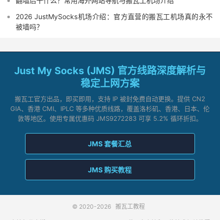
翻墙后干什么？常用海外网站导航与搬瓦工机场介绍
2026 JustMySocks机场介绍：官方直营的搬瓦工机场真的永不
被墙吗？
Just My Socks (JMS) 官方线路深度解析与
稳定上网方案
搬瓦工官方出品，即买即用，支持 IP 被封免费自动更换。提供 CN2
GIA、香港 CMI、IPLC 等多种优质线路，覆盖洛杉矶、香港、日本、伦
敦等地区。使用专属优惠码 JMS9272283 可享 5.2% 循环折扣。
JMS 套餐汇总
JMS 购买教程
© 2020-2026
搬瓦工教程