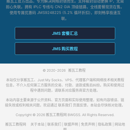
搬瓦工官方出品，专为解决网络封锁而生。支持被封自动更换 IP，无需
担心失联。拥有 IPLC 专线与 CN2 GIA 顶级链路，全线套餐现货在售。
使用专属优惠码 JMS9248225 (5.2% 循环折扣)，即刻畅享极速互
联。
JMS 套餐汇总
JMS 购买教程
© 2020-2026
搬瓦工教程
本站仅分享搬瓦工、Just My Socks、VPS、代理客户端和网络技术相关教程
信息，不介入任何第三方服务的交易、付款、退款或售后纠纷。购买和使用过
程中遇到问题，请联系对应服务商官方处理。
本站内容主要来源于公开资料、官方页面和实际使用整理，如有内容错误、链
接失效或权利相关问题，欢迎通过
联系我们
页面反馈，本站会尽快核对处理。
Copyright © 2026 搬瓦工教程网 BWGSS. All Rights Reserved.
搬瓦工教程网
关于本站
|
联系我们
|
联盟声明
|
免责声明
|
隐私政策
|
网站地
图