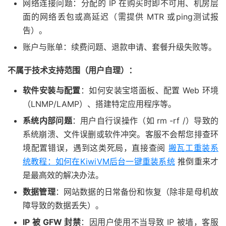
网络连接问题：分配的 IP 在购买时即不可用、机房层
面的网络丢包或高延迟（需提供 MTR 或ping测试报
告）。
账户与账单：续费问题、退款申请、套餐升级失败等。
不属于技术支持范围（用户自理）：
软件安装与配置
：如何安装宝塔面板、配置 Web 环境
（LNMP/LAMP）、搭建特定应用程序等。
系统内部问题
：用户自行误操作（如 rm -rf /）导致的
系统崩溃、文件误删或软件冲突。客服不会帮您排查环
境配置错误，遇到这类死局，直接查阅
搬瓦工重装系
统教程：如何在KiwiVM后台一键重装系统
推倒重来才
是最高效的解决办法。
数据管理
：网站数据的日常备份和恢复（除非是母机故
障导致的数据丢失）。
IP 被 GFW 封禁
：因用户使用不当导致 IP 被墙，客服