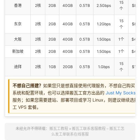
15
香港
2核
2GB
40GB
0.5TB
2.5Gbps
$89
个
15
东京
2核
2GB
40GB
0.5TB
1.2Gbps
$89
个
大阪
2核
2GB
40GB
0.5TB
1.5Gbps
1个
$49
新加坡
2核
2GB
40GB
0.5TB
1.5Gbps
1个
$49
15
迪拜
2核
1GB
20GB
0.5TB
1.Gbps
$19
个
不想自己搭建？
如果您只是想直接使用代理服务，不想自己购买 V
系统和配置环境，也可以选择搬瓦工官方出品的
Just My Socks
服务；如果您需要建站、部署项目或学习 Linux，则建议继续选择
工 VPS 套餐。
未经允许不得转载：
搬瓦工教程
»
搬瓦工联系客服教程 – 搬瓦工怎
么发工单联系在线客服