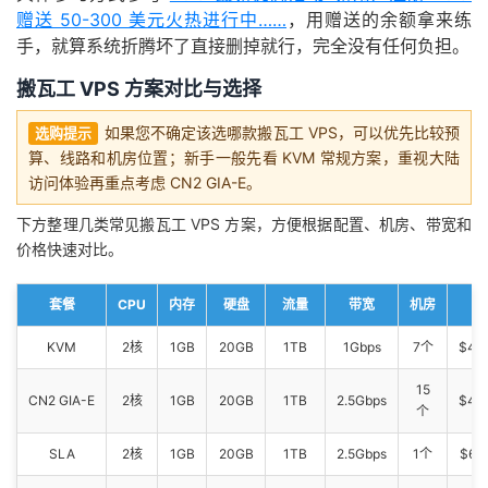
赠送 50-300 美元火热进行中……
，用赠送的余额拿来练
手，就算系统折腾坏了直接删掉就行，完全没有任何负担。
搬瓦工 VPS 方案对比与选择
如果您不确定该选哪款搬瓦工 VPS，可以优先比较预
选购提示
算、线路和机房位置；新手一般先看 KVM 常规方案，重视大陆
访问体验再重点考虑 CN2 GIA-E。
下方整理几类常见搬瓦工 VPS 方案，方便根据配置、机房、带宽和
价格快速对比。
套餐
CPU
内存
硬盘
流量
带宽
机房
KVM
2核
1GB
20GB
1TB
1Gbps
7个
$49
15
CN2 GIA-E
2核
1GB
20GB
1TB
2.5Gbps
$49
个
SLA
2核
1GB
20GB
1TB
2.5Gbps
1个
$65