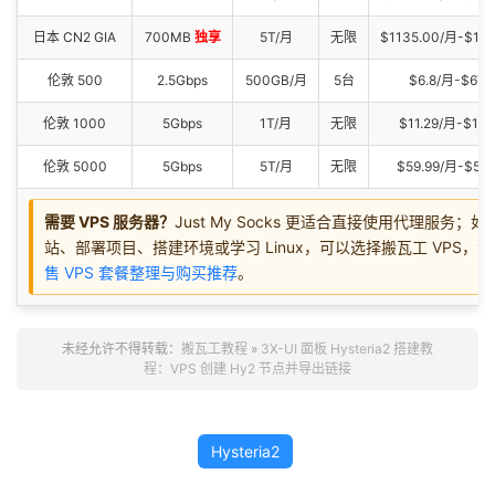
日本 CN2 GIA
700MB
独享
5T/月
无限
$1135.00/月-$11
伦敦 500
2.5Gbps
500GB/月
5台
$6.8/月-$67.
伦敦 1000
5Gbps
1T/月
无限
$11.29/月-$113
伦敦 5000
5Gbps
5T/月
无限
$59.99/月-$559
需要 VPS 服务器？
Just My Socks 更适合直接使用代理服务；
站、部署项目、搭建环境或学习 Linux，可以选择搬瓦工 VPS，
售 VPS 套餐整理与购买推荐
。
未经允许不得转载：
搬瓦工教程
»
3X-UI 面板 Hysteria2 搭建教
程：VPS 创建 Hy2 节点并导出链接
Hysteria2