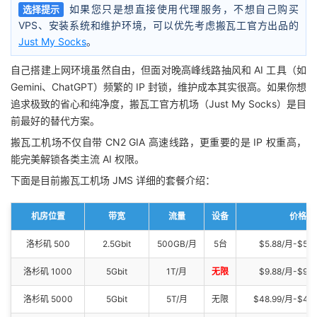
如果您只是想直接使用代理服务，不想自己购买
选择提示
VPS、安装系统和维护环境，可以优先考虑搬瓦工官方出品的
Just My Socks
。
自己搭建上网环境虽然自由，但面对晚高峰线路抽风和 AI 工具（如
Gemini、ChatGPT）频繁的 IP 封锁，维护成本其实很高。如果你想
追求极致的省心和纯净度，搬瓦工官方机场（Just My Socks）是目
前最好的替代方案。
搬瓦工机场不仅自带 CN2 GIA 高速线路，更重要的是 IP 权重高，
能完美解锁各类主流 AI 权限。
下面是目前搬瓦工机场 JMS 详细的套餐介绍：
机房位置
带宽
流量
设备
价格
洛杉矶 500
2.5Gbit
500GB/月
5台
$5.88/月-$58.
洛杉矶 1000
5Gbit
1T/月
无限
$9.88/月-$98.
洛杉矶 5000
5Gbit
5T/月
无限
$48.99/月-$48