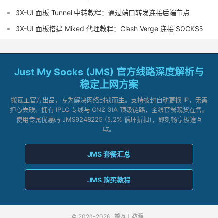
3X-UI 面板 Tunnel 中转教程：通过端口转发连接后端节点
3X-UI 面板搭建 Mixed 代理教程：Clash Verge 连接 SOCKS5
Just My Socks (JMS) 官方线路深度解析与
稳定上网方案
搬瓦工官方出品，专为解决网络封锁而生。支持被封自动更换 IP，无需
担心失联。拥有 IPLC 专线与 CN2 GIA 顶级链路，全线套餐现货在售。
使用专属优惠码 JMS9248225 (5.2% 循环折扣)，即刻畅享极速互
联。
JMS 套餐汇总
JMS 购买教程
© 2020-2026
搬瓦工教程