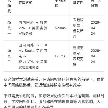
连接方式
稳定性
场
迟
日期
景
丢包较
场
国内网络 → 校内
2026-
明显，
景
VPN → 美国实验
520ms
04-
偶发断
一
室服务器
24
连
国内网络 → Just
连接更
场
My Socks 美西节
2026-
稳定，
景
点 →
175ms
04-
表现更
二
校内 VPN → 美国
24
好
实验室服务器
从这组样本测试来看，在访问权限已经具备的前提下，优化
中间网络链路后，延迟和连接稳定性都有改善。
不过需要说明的是，实际效果仍会受到本地运营商、测试时
段、学校网络出口、服务器所在地理位置等因素影响，因此
不同用户的结果可能存在差异。