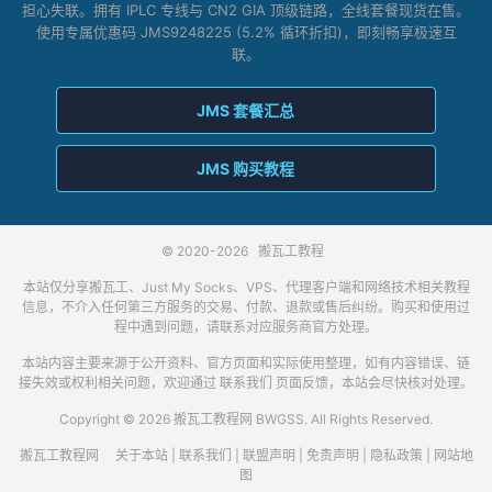
担心失联。拥有 IPLC 专线与 CN2 GIA 顶级链路，全线套餐现货在售。
使用专属优惠码 JMS9248225 (5.2% 循环折扣)，即刻畅享极速互
联。
JMS 套餐汇总
JMS 购买教程
© 2020-2026
搬瓦工教程
本站仅分享搬瓦工、Just My Socks、VPS、代理客户端和网络技术相关教程
信息，不介入任何第三方服务的交易、付款、退款或售后纠纷。购买和使用过
程中遇到问题，请联系对应服务商官方处理。
本站内容主要来源于公开资料、官方页面和实际使用整理，如有内容错误、链
接失效或权利相关问题，欢迎通过
联系我们
页面反馈，本站会尽快核对处理。
Copyright © 2026 搬瓦工教程网 BWGSS. All Rights Reserved.
搬瓦工教程网
关于本站
|
联系我们
|
联盟声明
|
免责声明
|
隐私政策
|
网站地
图