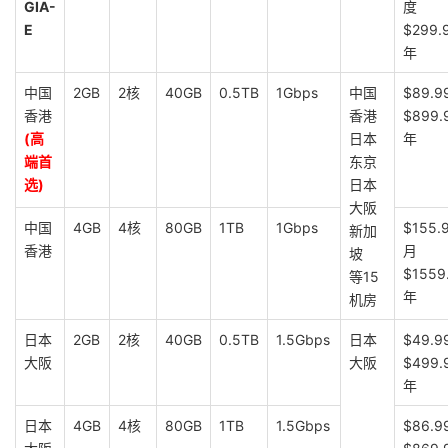
GIA-
度
E
$299.
年
中国
2GB
2核
40GB
0.5TB
1Gbps
中国
$89.9
香港
香港
$899.
(高
日本
年
端首
东京
选)
日本
大阪
中国
4GB
4核
80GB
1TB
1Gbps
$155.
新加
香港
月
坡
$1559
等15
年
机房
日本
2GB
2核
40GB
0.5TB
1.5Gbps
日本
$49.9
大阪
大阪
$499.
年
日本
4GB
4核
80GB
1TB
1.5Gbps
$86.9