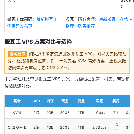
大阪
$869.
年
搬瓦工优惠码：
最新搬瓦工
搬瓦工所有套餐：
最新搬瓦工在售 VP
优惠码发布页
整理与购买推荐
搬瓦工 VPS 方案对比与选择
如果您不确定该选哪款搬瓦工 VPS，可以优先比较预
选购提示
算、线路和机房位置；新手一般先看 KVM 常规方案，重视大陆
访问体验再重点考虑 CN2 GIA-E。
下方整理几类常见搬瓦工 VPS 方案，方便根据配置、机房、带宽和
价格快速对比。
套餐
CPU
内存
硬盘
流量
带宽
机房
KVM
2核
1GB
20GB
1TB
1Gbps
7个
$49
15
CN2 GIA-E
2核
1GB
20GB
1TB
2.5Gbps
$49
个