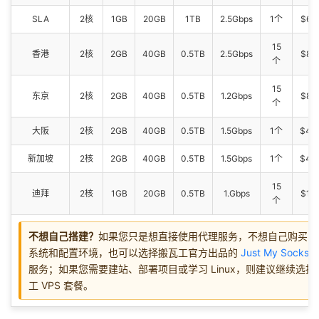
SLA
2核
1GB
20GB
1TB
2.5Gbps
1个
$65
15
香港
2核
2GB
40GB
0.5TB
2.5Gbps
$89
个
15
东京
2核
2GB
40GB
0.5TB
1.2Gbps
$89
个
大阪
2核
2GB
40GB
0.5TB
1.5Gbps
1个
$49
新加坡
2核
2GB
40GB
0.5TB
1.5Gbps
1个
$49
15
迪拜
2核
1GB
20GB
0.5TB
1.Gbps
$19
个
不想自己搭建？
如果您只是想直接使用代理服务，不想自己购买 V
系统和配置环境，也可以选择搬瓦工官方出品的
Just My Socks
服务；如果您需要建站、部署项目或学习 Linux，则建议继续选择
工 VPS 套餐。