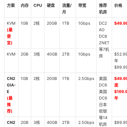
方案
内存
CPU
硬盘
流量/
带宽
推荐
价格
月
机房
KVM
1GB
2核
20GB
1TB
1Gbps
DC2
$49.9
(最
AO
便
DC8
宜)
ZNET
等7机
KVM
2GB
3核
40GB
2TB
1Gbps
$52.9
房
年
$99.9
CN2
1GB
2核
20GB
1TB
2.5Gbps
美国
$49.9
GIA-
DC6
度
E
美国
$169.
(最
DC9
年
推
日本
荐)
软银
等14
CN2
2GB
3核
40GB
2TB
2.5Gbps
$89.9
机房