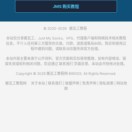
JMS 购买教程
© 2020-2026
搬瓦工教程
本站仅分享搬瓦工、Just My Socks、VPS、代理客户端和网络技术相关教程
信息，不介入任何第三方服务的交易、付款、退款或售后纠纷。购买和使用过
程中遇到问题，请联系对应服务商官方处理。
本站内容主要来源于公开资料、官方页面和实际使用整理，如有内容错误、链
接失效或权利相关问题，欢迎通过
联系我们
页面反馈，本站会尽快核对处理。
Copyright © 2026 搬瓦工教程网 BWGSS. All Rights Reserved.
搬瓦工教程网
关于本站
|
联系我们
|
联盟声明
|
免责声明
|
隐私政策
|
网站地
图