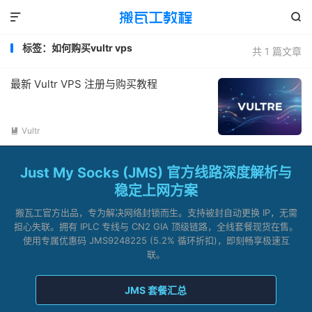


标签：如何购买vultr vps
共 1 篇文章
最新 Vultr VPS 注册与购买教程
Vultr

Just My Socks (JMS) 官方线路深度解析与
稳定上网方案
搬瓦工官方出品，专为解决网络封锁而生。支持被封自动更换 IP，无需
担心失联。拥有 IPLC 专线与 CN2 GIA 顶级链路，全线套餐现货在售。
使用专属优惠码 JMS9248225 (5.2% 循环折扣)，即刻畅享极速互
联。
JMS 套餐汇总