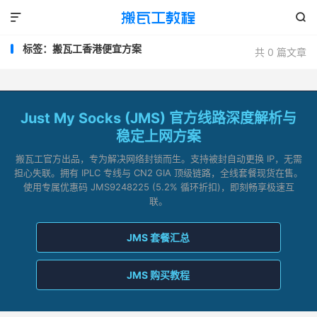


标签：搬瓦工香港便宜方案
共 0 篇文章
Just My Socks (JMS) 官方线路深度解析与
稳定上网方案
搬瓦工官方出品，专为解决网络封锁而生。支持被封自动更换 IP，无需
担心失联。拥有 IPLC 专线与 CN2 GIA 顶级链路，全线套餐现货在售。
使用专属优惠码 JMS9248225 (5.2% 循环折扣)，即刻畅享极速互
联。
JMS 套餐汇总
JMS 购买教程