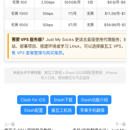
伦敦 500
2.5Gbps
500GB/月
5台
$6.8/月-$67.
伦敦 1000
5Gbps
1T/月
无限
$11.29/月-$113
伦敦 5000
5Gbps
5T/月
无限
$59.99/月-$559
需要 VPS 服务器？
Just My Socks 更适合直接使用代理服务；
站、部署项目、搭建环境或学习 Linux，可以选择搬瓦工 VPS，
售 VPS 套餐整理与购买推荐
。
未经允许不得转载：
搬瓦工教程
»
Stash iOS详细配置教程：iPhone
导入订阅、规则模式与节点选择
Clash for iOS
Stash下载
Stash功能介绍
Stash配置
搬瓦工机场
苹果手机翻墙
上一篇
下一篇