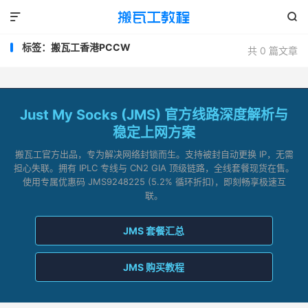


标签：搬瓦工香港PCCW
共 0 篇文章
Just My Socks (JMS) 官方线路深度解析与
稳定上网方案
搬瓦工官方出品，专为解决网络封锁而生。支持被封自动更换 IP，无需
担心失联。拥有 IPLC 专线与 CN2 GIA 顶级链路，全线套餐现货在售。
使用专属优惠码 JMS9248225 (5.2% 循环折扣)，即刻畅享极速互
联。
JMS 套餐汇总
JMS 购买教程