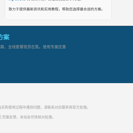
致力于提供最新资讯和实用教程，帮助您选择最合适的方案。
网方案
顶级链路，全线套餐现货在售。使用专属优惠
纷。购买和使用过程中遇到问题，请联系对应服务商官方处理。
们
页面反馈，本站会尽快核对处理。