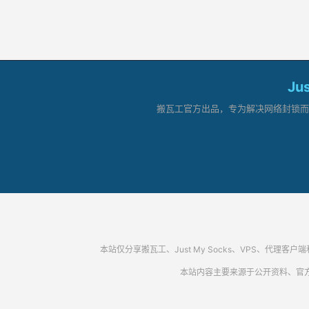
Ju
搬瓦工官方出品，专为解决网络封锁而生。
本站仅分享搬瓦工、Just My Socks、VPS、
本站内容主要来源于公开资料、官