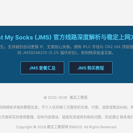
st My Socks (JMS) 官方线路深度解析与稳定上
支持被封自动更换 IP，无需担心失联。拥有 IPLC 专线与 CN2 GIA 
码 JMS9248225 (5.2% 循环折扣)，即刻畅享极速互联。
JMS 套餐汇总
JMS 购买教程
© 2020-2026
搬瓦工教程
代理客户端和网络技术相关教程信息，不介入任何第三方服务的交易、付款、退款或售后纠
方页面和实际使用整理，如有内容错误、链接失效或权利相关问题，欢迎通过
联系我
Copyright © 2026 搬瓦工教程网 BWGSS. All Rights Reserved.