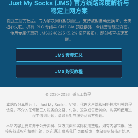
Just My Socks (JMS) 官方线路深度解析与
稳定上网方案
搬瓦工官方出品，专为解决网络封锁而生。支持被封自动更换 IP，无需
担心失联。拥有 IPLC 专线与 CN2 GIA 顶级链路，全线套餐现货在售。
使用专属优惠码 JMS9248225 (5.2% 循环折扣)，即刻畅享极速互
联。
JMS 套餐汇总
JMS 购买教程
© 2020-2026
搬瓦工教程
本站仅分享搬瓦工、Just My Socks、VPS、代理客户端和网络技术相关教程
信息，不介入任何第三方服务的交易、付款、退款或售后纠纷。购买和使用过
程中遇到问题，请联系对应服务商官方处理。
本站内容主要来源于公开资料、官方页面和实际使用整理，如有内容错误、链
接失效或权利相关问题，欢迎通过
联系我们
页面反馈，本站会尽快核对处理。