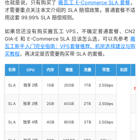
也就是说，只有购买了
搬瓦工 E-Commerce SLA 套餐
，
才需要重点关注本文介绍的 SLA 赔偿政策。普通套餐不适
用这套 99.99% SLA 赔偿规则。
如果您还没有购买搬瓦工 VPS，不确定普通套餐、CN2
GIA-E 和 E-Commerce SLA 应该怎么选，可以先参考
搬
瓦工新手入门完全指南：VPS套餐推荐、机房选择建议与购
买教程
，再决定是否需要购买带 SLA 的套餐。
名称
CPU
内存
硬盘
流量
带宽
机房
$
SLA
独享 2核
1GB
20GB
1TB
2.5Gbps
$2
$1
SLA
独享 3核
2GB
40GB
2TB
2.5Gbps
$3
$
SLA
独享 4核
4GB
80GB
3TB
2.5Gbps
$6
$1