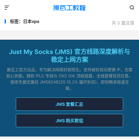


标签：日本vps
共 0 篇文章
Just My Socks (JMS) 官方线路深度解析与
稳定上网方案
搬瓦工官方出品，专为解决网络封锁而生。支持被封自动更换 IP，无需
担心失联。拥有 IPLC 专线与 CN2 GIA 顶级链路，全线套餐现货在售。
使用专属优惠码 JMS9248225 (5.2% 循环折扣)，即刻畅享极速互
联。
JMS 套餐汇总
JMS 购买教程