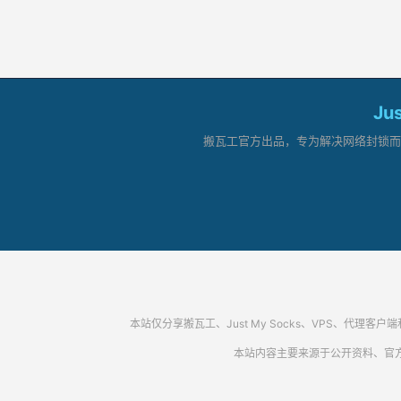
Ju
搬瓦工官方出品，专为解决网络封锁而生。
本站仅分享搬瓦工、Just My Socks、VPS、
本站内容主要来源于公开资料、官