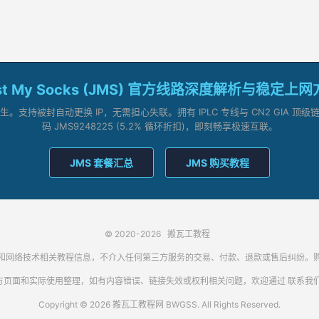
st My Socks (JMS) 官方线路深度解析与稳定上
支持被封自动更换 IP，无需担心失联。拥有 IPLC 专线与 CN2 GIA 
码 JMS9248225 (5.2% 循环折扣)，即刻畅享极速互联。
JMS 套餐汇总
JMS 购买教程
© 2020-2026
搬瓦工教程
代理客户端和网络技术相关教程信息，不介入任何第三方服务的交易、付款、退款或售后纠
方页面和实际使用整理，如有内容错误、链接失效或权利相关问题，欢迎通过
联系我
Copyright © 2026 搬瓦工教程网 BWGSS. All Rights Reserved.