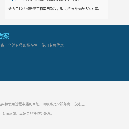
致力于提供最新资讯和实用教程，帮助您选择最合适的方案。
网方案
顶级链路，全线套餐现货在售。使用专属优惠
纷。购买和使用过程中遇到问题，请联系对应服务商官方处理。
们
页面反馈，本站会尽快核对处理。