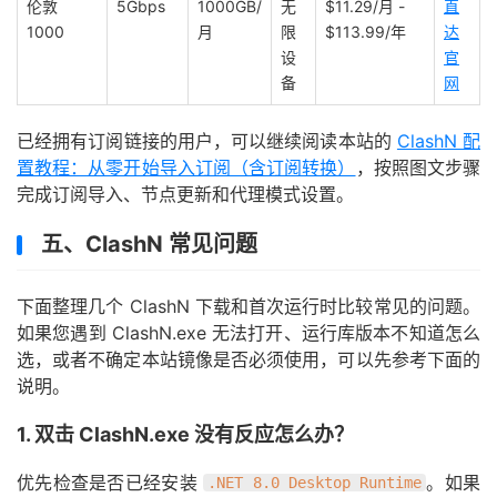
伦敦
5Gbps
1000GB/
无
$11.29/月 -
直
1000
月
限
$113.99/年
达
设
官
备
网
已经拥有订阅链接的用户，可以继续阅读本站的
ClashN 配
置教程：从零开始导入订阅（含订阅转换）
，按照图文步骤
完成订阅导入、节点更新和代理模式设置。
五、ClashN 常见问题
下面整理几个 ClashN 下载和首次运行时比较常见的问题。
如果您遇到 ClashN.exe 无法打开、运行库版本不知道怎么
选，或者不确定本站镜像是否必须使用，可以先参考下面的
说明。
1. 双击 ClashN.exe 没有反应怎么办？
优先检查是否已经安装
。如果
.NET 8.0 Desktop Runtime