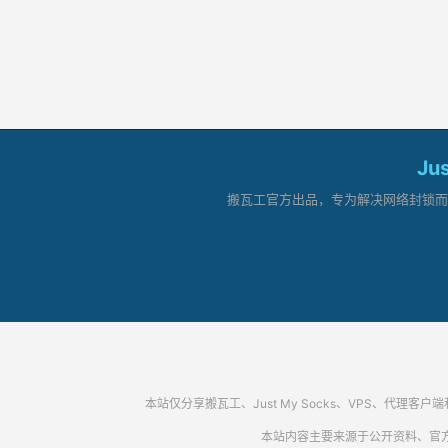
Ju
搬瓦工官方出品，专为解决网络封锁而生。
本站仅分享搬瓦工、Just My Socks、VPS、
本站内容主要来源于公开资料、官