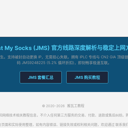
st My Socks (JMS) 官方线路深度解析与稳定上
支持被封自动更换 IP，无需担心失联。拥有 IPLC 专线与 CN2 GIA 
码 JMS9248225 (5.2% 循环折扣)，即刻畅享极速互联。
JMS 套餐汇总
JMS 购买教程
© 2020-2026
搬瓦工教程
代理客户端和网络技术相关教程信息，不介入任何第三方服务的交易、付款、退款或售后纠
方页面和实际使用整理，如有内容错误、链接失效或权利相关问题，欢迎通过
联系我