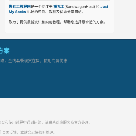
搬瓦工教程网
是一个专注于
搬瓦工
(BandwagonHost) 和
Just
My Socks
机场的评测、教程及优惠分享网站。
致力于提供最新资讯和实用教程，帮助您选择最合适的方案。
网方案
顶级链路，全线套餐现货在售。使用专属优惠
纷。购买和使用过程中遇到问题，请联系对应服务商官方处理。
们
页面反馈，本站会尽快核对处理。