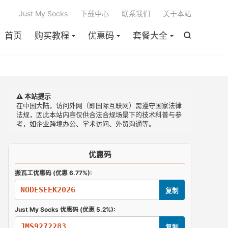

Just My Socks
下载中心
联系我们
关于本站
首页
购买教程
优惠码
套餐大全

⚠️ 本站提示
在中国大陆，访问外网（即国际互联网）需遵守国家法律
法规，因此本站内容仅供合法合规场景下的技术科普与参
考，如企业跨境办公、学术访问、外贸沟通等。
优惠码
搬瓦工优惠码 (优惠 6.77%):
NODESEEK2026
复制
Just My Socks 优惠码 (优惠 5.2%):
JMS9272283
复制