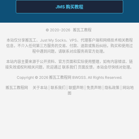
JMS 购买教程
© 2020-2026
搬瓦工教程
本站仅分享搬瓦工、Just My Socks、VPS、代理客户端和网络技术相关教程
信息，不介入任何第三方服务的交易、付款、退款或售后纠纷。购买和使用过
程中遇到问题，请联系对应服务商官方处理。
本站内容主要来源于公开资料、官方页面和实际使用整理，如有内容错误、链
接失效或权利相关问题，欢迎通过
联系我们
页面反馈，本站会尽快核对处理。
Copyright © 2026 搬瓦工教程网 BWGSS. All Rights Reserved.
搬瓦工教程网
关于本站
|
联系我们
|
联盟声明
|
免责声明
|
隐私政策
|
网站地
图