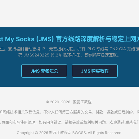
st My Socks (JMS) 官方线路深度解析与稳定上
支持被封自动更换 IP，无需担心失联。拥有 IPLC 专线与 CN2 GIA 
码 JMS9248225 (5.2% 循环折扣)，即刻畅享极速互联。
JMS 套餐汇总
JMS 购买教程
© 2020-2026
搬瓦工教程
代理客户端和网络技术相关教程信息，不介入任何第三方服务的交易、付款、退款或售后纠
方页面和实际使用整理，如有内容错误、链接失效或权利相关问题，欢迎通过
联系我
Copyright © 2026 搬瓦工教程网 BWGSS. All Rights Reserved.