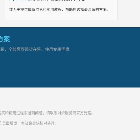
致力于提供最新资讯和实用教程，帮助您选择最合适的方案。
网方案
顶级链路，全线套餐现货在售。使用专属优惠
纷。购买和使用过程中遇到问题，请联系对应服务商官方处理。
们
页面反馈，本站会尽快核对处理。