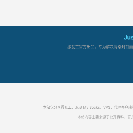
Ju
搬瓦工官方出品，专为解决网络封锁而生。
本站仅分享搬瓦工、Just My Socks、VPS、
本站内容主要来源于公开资料、官