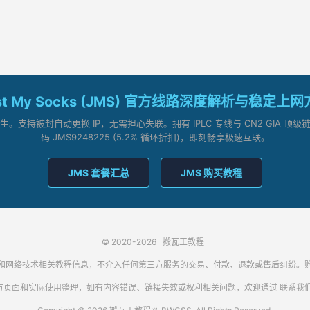
st My Socks (JMS) 官方线路深度解析与稳定上
支持被封自动更换 IP，无需担心失联。拥有 IPLC 专线与 CN2 GIA 
码 JMS9248225 (5.2% 循环折扣)，即刻畅享极速互联。
JMS 套餐汇总
JMS 购买教程
© 2020-2026
搬瓦工教程
代理客户端和网络技术相关教程信息，不介入任何第三方服务的交易、付款、退款或售后纠
方页面和实际使用整理，如有内容错误、链接失效或权利相关问题，欢迎通过
联系我