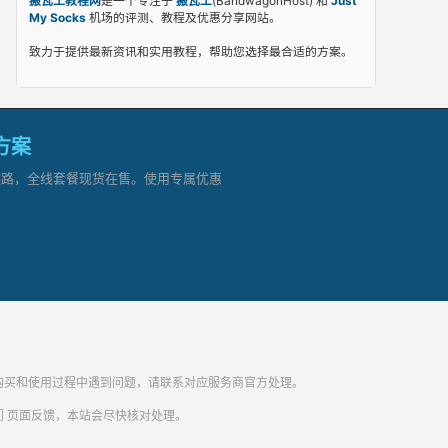
搬瓦工教程网
是一个专注于
搬瓦工
(BandwagonHost) 和
Just
My Socks
机场的评测、教程及优惠分享网站。
致力于提供最新资讯和实用教程，帮助您选择最合适的方案。
网方案
顶级链路，全线套餐现货在售。使用专属优惠
纷。购买和使用过程中遇到问题，请联系对应服务商官方处理。
们
页面反馈，本站会尽快核对处理。