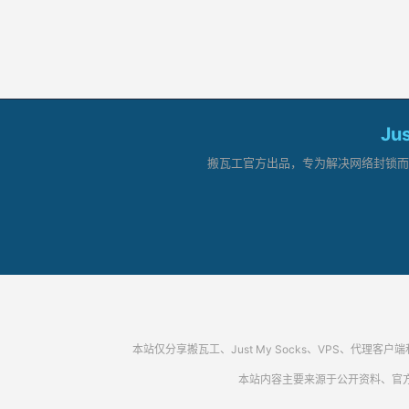
Ju
搬瓦工官方出品，专为解决网络封锁而生。
本站仅分享搬瓦工、Just My Socks、VPS、
本站内容主要来源于公开资料、官