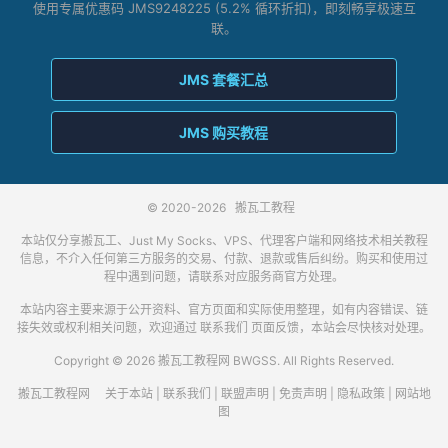
使用专属优惠码 JMS9248225 (5.2% 循环折扣)，即刻畅享极速互
联。
JMS 套餐汇总
JMS 购买教程
© 2020-2026
搬瓦工教程
本站仅分享搬瓦工、Just My Socks、VPS、代理客户端和网络技术相关教程
信息，不介入任何第三方服务的交易、付款、退款或售后纠纷。购买和使用过
程中遇到问题，请联系对应服务商官方处理。
本站内容主要来源于公开资料、官方页面和实际使用整理，如有内容错误、链
接失效或权利相关问题，欢迎通过
联系我们
页面反馈，本站会尽快核对处理。
Copyright © 2026 搬瓦工教程网 BWGSS. All Rights Reserved.
搬瓦工教程网
关于本站
|
联系我们
|
联盟声明
|
免责声明
|
隐私政策
|
网站地
图