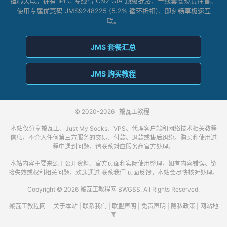
担心失联。拥有 IPLC 专线与 CN2 GIA 顶级链路，全线套餐现货在售。
使用专属优惠码 JMS9248225 (5.2% 循环折扣)，即刻畅享极速互
联。
JMS 套餐汇总
JMS 购买教程
© 2020-2026
搬瓦工教程
本站仅分享搬瓦工、Just My Socks、VPS、代理客户端和网络技术相关教程
信息，不介入任何第三方服务的交易、付款、退款或售后纠纷。购买和使用过
程中遇到问题，请联系对应服务商官方处理。
本站内容主要来源于公开资料、官方页面和实际使用整理，如有内容错误、链
接失效或权利相关问题，欢迎通过
联系我们
页面反馈，本站会尽快核对处理。
Copyright © 2026 搬瓦工教程网 BWGSS. All Rights Reserved.
搬瓦工教程网
关于本站
|
联系我们
|
联盟声明
|
免责声明
|
隐私政策
|
网站地
图