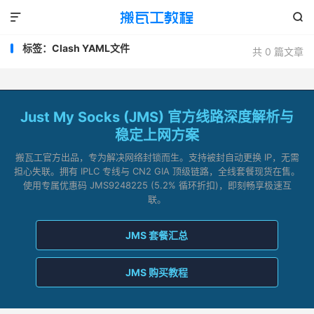


标签：Clash YAML文件
共 0 篇文章
Just My Socks (JMS) 官方线路深度解析与
稳定上网方案
搬瓦工官方出品，专为解决网络封锁而生。支持被封自动更换 IP，无需
担心失联。拥有 IPLC 专线与 CN2 GIA 顶级链路，全线套餐现货在售。
使用专属优惠码 JMS9248225 (5.2% 循环折扣)，即刻畅享极速互
联。
JMS 套餐汇总
JMS 购买教程