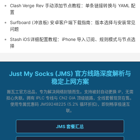
Clash Verge Rev 手动添加节点教程：单条链接转换与 YAML 配
置
Surfboard (冲浪板) 安卓客户端下载指南：版本选择与安装常见
问题
Stash iOS详细配置教程：iPhone 导入订阅、规则模式与节点选
择
Just My Socks (JMS) 官方线路深度解析与
稳定上网方案
搬瓦工官方出品，专为解决网络封锁而生。支持被封自动更换 IP，无需
担心失联。拥有 IPLC 专线与 CN2 GIA 顶级链路，全线套餐现货在售。
使用专属优惠码 JMS9248225 (5.2% 循环折扣)，即刻畅享极速互
联。
JMS 套餐汇总