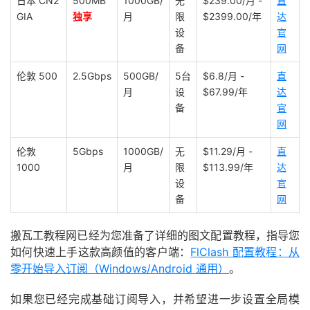
日本 CN2
500MB
1000GB/
无
$239.00/月 -
直
GIA
独享
月
限
$2399.00/年
达
设
官
备
网
伦敦 500
2.5Gbps
500GB/
5台
$6.8/月 -
直
月
设
$67.99/年
达
备
官
网
伦敦
5Gbps
1000GB/
无
$11.29/月 -
直
1000
月
限
$113.99/年
达
设
官
备
网
搬瓦工教程网已经为您准备了详细的图文配置教程，指导您
如何快速上手这款高颜值的客户端：
FlClash 配置教程：从
零开始导入订阅（Windows/Android 通用）
。
如果您已经完成基础订阅导入，并希望进一步设置全局模