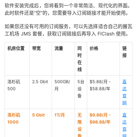
软件安装完成后，您将看到一个非常简洁、现代化的界面。
此时软件还是“空”的，您需要导入订阅链接才能开始使用。
如果您还没有可用的订阅服务，可以先选择适合自己的搬瓦
工机场 JMS 套餐，获取订阅链接后再导入 FlClash 使用。
机房位置
带宽
流量
同
价格
链
时
接
在
线
洛杉矶
2.5 Gbit
500GB/
5台
$5.88/月 -
直
500
月
设
$58.88/年
达
备
官
网
洛杉矶
5 Gbit
1T/月
无
$9.88/月 -
直
1000
限
$98.88/年
达
设
官
备
网