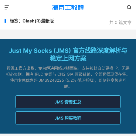


标签：Clash(R)最新版
共 0 篇文章
Just My Socks (JMS) 官方线路深度解析与
稳定上网方案
搬瓦工官方出品，专为解决网络封锁而生。支持被封自动更换 IP，无需
担心失联。拥有 IPLC 专线与 CN2 GIA 顶级链路，全线套餐现货在售。
使用专属优惠码 JMS9248225 (5.2% 循环折扣)，即刻畅享极速互
联。
JMS 套餐汇总
JMS 购买教程