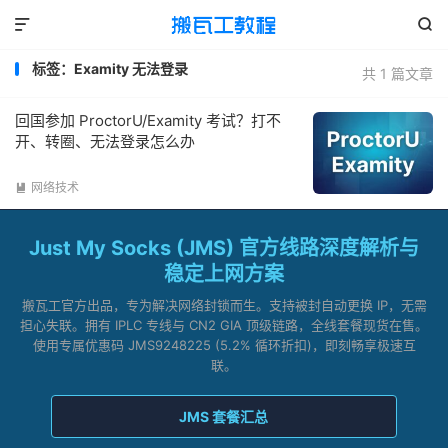


标签：Examity 无法登录
共 1 篇文章
回国参加 ProctorU/Examity 考试？打不
开、转圈、无法登录怎么办
网络技术

Just My Socks (JMS) 官方线路深度解析与
稳定上网方案
搬瓦工官方出品，专为解决网络封锁而生。支持被封自动更换 IP，无需
担心失联。拥有 IPLC 专线与 CN2 GIA 顶级链路，全线套餐现货在售。
使用专属优惠码 JMS9248225 (5.2% 循环折扣)，即刻畅享极速互
联。
JMS 套餐汇总