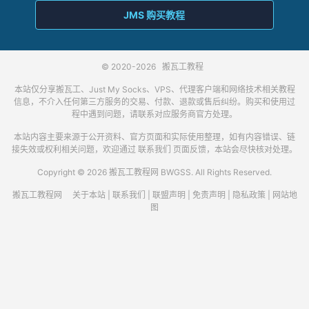
JMS 购买教程
© 2020-2026
搬瓦工教程
本站仅分享搬瓦工、Just My Socks、VPS、代理客户端和网络技术相关教程
信息，不介入任何第三方服务的交易、付款、退款或售后纠纷。购买和使用过
程中遇到问题，请联系对应服务商官方处理。
本站内容主要来源于公开资料、官方页面和实际使用整理，如有内容错误、链
接失效或权利相关问题，欢迎通过
联系我们
页面反馈，本站会尽快核对处理。
Copyright © 2026 搬瓦工教程网 BWGSS. All Rights Reserved.
搬瓦工教程网
关于本站
|
联系我们
|
联盟声明
|
免责声明
|
隐私政策
|
网站地
图