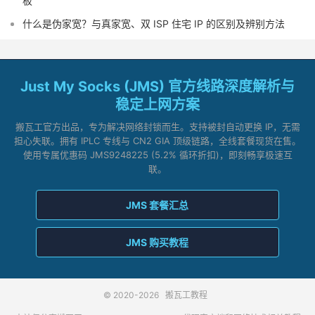
板
什么是伪家宽？与真家宽、双 ISP 住宅 IP 的区别及辨别方法
Just My Socks (JMS) 官方线路深度解析与
稳定上网方案
搬瓦工官方出品，专为解决网络封锁而生。支持被封自动更换 IP，无需
担心失联。拥有 IPLC 专线与 CN2 GIA 顶级链路，全线套餐现货在售。
使用专属优惠码 JMS9248225 (5.2% 循环折扣)，即刻畅享极速互
联。
JMS 套餐汇总
JMS 购买教程
© 2020-2026
搬瓦工教程