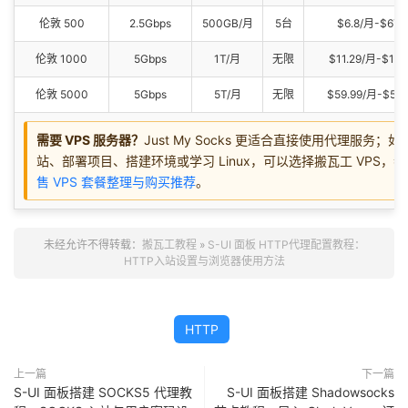
伦敦 500
2.5Gbps
500GB/月
5台
$6.8/月-$67.
伦敦 1000
5Gbps
1T/月
无限
$11.29/月-$113
伦敦 5000
5Gbps
5T/月
无限
$59.99/月-$559
需要 VPS 服务器？
Just My Socks 更适合直接使用代理服务；
站、部署项目、搭建环境或学习 Linux，可以选择搬瓦工 VPS，
售 VPS 套餐整理与购买推荐
。
未经允许不得转载：
搬瓦工教程
»
S-UI 面板 HTTP代理配置教程：
HTTP入站设置与浏览器使用方法
HTTP
上一篇
下一篇
S-UI 面板搭建 SOCKS5 代理教
S-UI 面板搭建 Shadowsocks