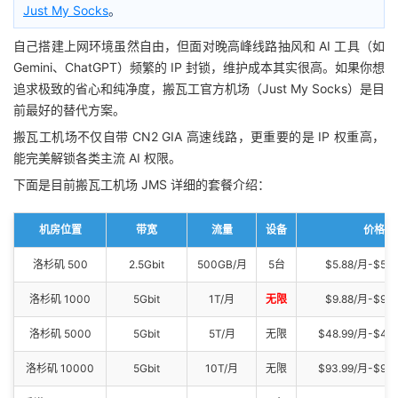
Just My Socks
。
自己搭建上网环境虽然自由，但面对晚高峰线路抽风和 AI 工具（如
Gemini、ChatGPT）频繁的 IP 封锁，维护成本其实很高。如果你想
追求极致的省心和纯净度，搬瓦工官方机场（Just My Socks）是目
前最好的替代方案。
搬瓦工机场不仅自带 CN2 GIA 高速线路，更重要的是 IP 权重高，
能完美解锁各类主流 AI 权限。
下面是目前搬瓦工机场 JMS 详细的套餐介绍：
机房位置
带宽
流量
设备
价格
洛杉矶 500
2.5Gbit
500GB/月
5台
$5.88/月-$58.
洛杉矶 1000
5Gbit
1T/月
无限
$9.88/月-$98.
洛杉矶 5000
5Gbit
5T/月
无限
$48.99/月-$48
洛杉矶 10000
5Gbit
10T/月
无限
$93.99/月-$94