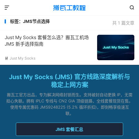


标签：JMS节点选择
共 1 篇文章
Just My Socks 套餐怎么选？搬瓦工机场
JMS 新手选择指南
Just My Socks

Just My Socks (JMS) 官方线路深度解析与
稳定上网方案
搬瓦工官方出品，专为解决网络封锁而生。支持被封自动更换 IP，无需
担心失联。拥有 IPLC 专线与 CN2 GIA 顶级链路，全线套餐现货在售。
使用专属优惠码 JMS9248225 (5.2% 循环折扣)，即刻畅享极速互
联。
JMS 套餐汇总