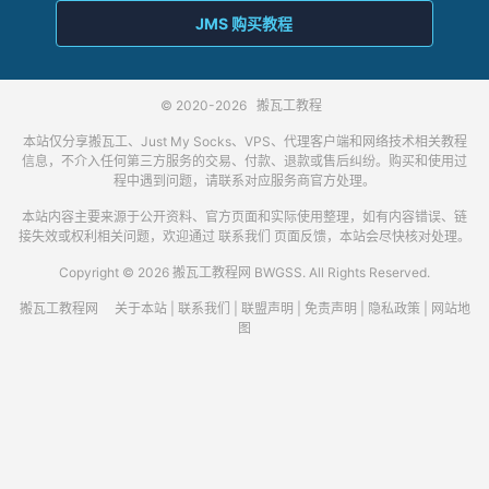
JMS 购买教程
© 2020-2026
搬瓦工教程
本站仅分享搬瓦工、Just My Socks、VPS、代理客户端和网络技术相关教程
信息，不介入任何第三方服务的交易、付款、退款或售后纠纷。购买和使用过
程中遇到问题，请联系对应服务商官方处理。
本站内容主要来源于公开资料、官方页面和实际使用整理，如有内容错误、链
接失效或权利相关问题，欢迎通过
联系我们
页面反馈，本站会尽快核对处理。
Copyright © 2026 搬瓦工教程网 BWGSS. All Rights Reserved.
搬瓦工教程网
关于本站
|
联系我们
|
联盟声明
|
免责声明
|
隐私政策
|
网站地
图