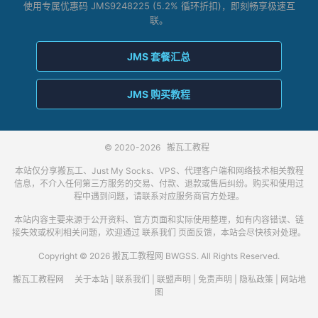
使用专属优惠码 JMS9248225 (5.2% 循环折扣)，即刻畅享极速互
联。
JMS 套餐汇总
JMS 购买教程
© 2020-2026
搬瓦工教程
本站仅分享搬瓦工、Just My Socks、VPS、代理客户端和网络技术相关教程
信息，不介入任何第三方服务的交易、付款、退款或售后纠纷。购买和使用过
程中遇到问题，请联系对应服务商官方处理。
本站内容主要来源于公开资料、官方页面和实际使用整理，如有内容错误、链
接失效或权利相关问题，欢迎通过
联系我们
页面反馈，本站会尽快核对处理。
Copyright © 2026 搬瓦工教程网 BWGSS. All Rights Reserved.
搬瓦工教程网
关于本站
|
联系我们
|
联盟声明
|
免责声明
|
隐私政策
|
网站地
图