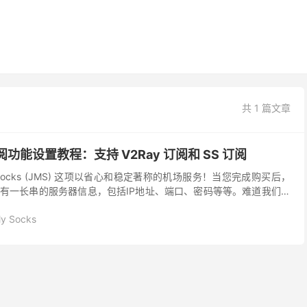
共 1 篇文章
s 订阅功能设置教程：支持 V2Ray 订阅和 SS 订阅
y Socks (JMS) 这项以省心和稳定著称的机场服务！当您完成购买后，
有一长串的服务器信息，包括IP地址、端口、密码等等。难道我们需
到客户端里吗？当然不用！这正是...
My Socks