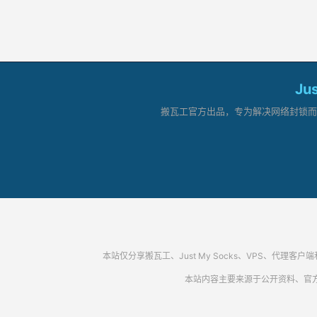
Ju
搬瓦工官方出品，专为解决网络封锁而生。
本站仅分享搬瓦工、Just My Socks、VPS、
本站内容主要来源于公开资料、官