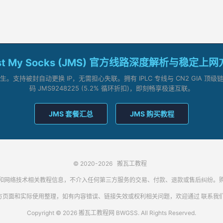
st My Socks (JMS) 官方线路深度解析与稳定上
支持被封自动更换 IP，无需担心失联。拥有 IPLC 专线与 CN2 GIA 
码 JMS9248225 (5.2% 循环折扣)，即刻畅享极速互联。
JMS 套餐汇总
JMS 购买教程
© 2020-2026
搬瓦工教程
代理客户端和网络技术相关教程信息，不介入任何第三方服务的交易、付款、退款或售后纠
方页面和实际使用整理，如有内容错误、链接失效或权利相关问题，欢迎通过
联系我
Copyright © 2026 搬瓦工教程网 BWGSS. All Rights Reserved.