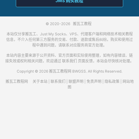
JMS 购买教程
© 2020-2026
搬瓦工教程
本站仅分享搬瓦工、Just My Socks、VPS、代理客户端和网络技术相关教程
信息，不介入任何第三方服务的交易、付款、退款或售后纠纷。购买和使用过
程中遇到问题，请联系对应服务商官方处理。
本站内容主要来源于公开资料、官方页面和实际使用整理，如有内容错误、链
接失效或权利相关问题，欢迎通过
联系我们
页面反馈，本站会尽快核对处理。
Copyright © 2026 搬瓦工教程网 BWGSS. All Rights Reserved.
搬瓦工教程网
关于本站
|
联系我们
|
联盟声明
|
免责声明
|
隐私政策
|
网站地
图