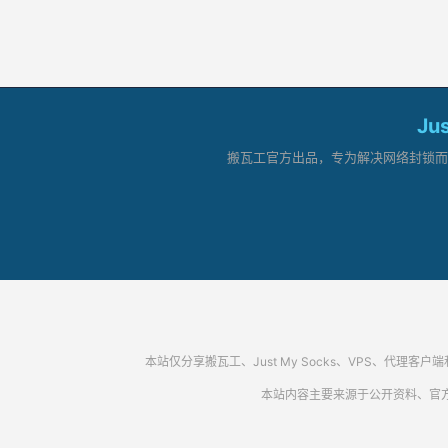
Ju
搬瓦工官方出品，专为解决网络封锁而生。
本站仅分享搬瓦工、Just My Socks、VPS、
本站内容主要来源于公开资料、官