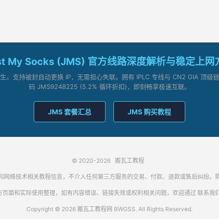
st My Socks (JMS) 官方线路深度解析与稳定上
支持被封自动更换 IP，无需担心失联。拥有 IPLC 专线与 CN2 GIA 
码 JMS9248225 (5.2% 循环折扣)，即刻畅享极速互联。
JMS 套餐汇总
JMS 购买教程
© 2020-2026
搬瓦工教程
代理客户端和网络技术相关教程信息，不介入任何第三方服务的交易、付款、退款或售后纠
方页面和实际使用整理，如有内容错误、链接失效或权利相关问题，欢迎通过
联系我
Copyright © 2026 搬瓦工教程网 BWGSS. All Rights Reserved.