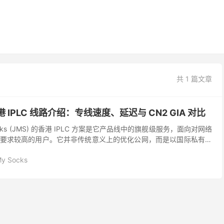
共 1 篇文章
s 香港 IPLC 线路介绍：专线速度、延迟与 CN2 GIA 对比
Socks (JMS) 的香港 IPLC 方案是它产品线中的旗舰级服务，面向对网络
要求较高的用户。它并非传统意义上的优化公网，而是以国际私有专
案。在游戏、直播、远程协...
My Socks