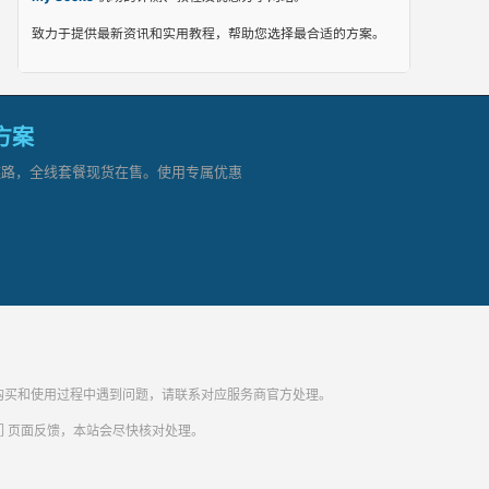
致力于提供最新资讯和实用教程，帮助您选择最合适的方案。
网方案
顶级链路，全线套餐现货在售。使用专属优惠
纷。购买和使用过程中遇到问题，请联系对应服务商官方处理。
们
页面反馈，本站会尽快核对处理。