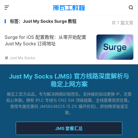


标签：Just My Socks Surge 教程
共 1 篇文章
Surge for iOS 配置教程：从零开始配置
Just My Socks 订阅地址
Just My Socks

Just My Socks (JMS) 官方线路深度解析与
稳定上网方案
搬瓦工官方出品，专为解决网络封锁而生。支持被封自动更换 IP，无需
担心失联。拥有 IPLC 专线与 CN2 GIA 顶级链路，全线套餐现货在售。
使用专属优惠码 JMS9248225 (5.2% 循环折扣)，即刻畅享极速互
联。
JMS 套餐汇总