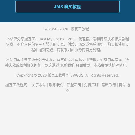
JMS 购买教程
© 2020-2026
搬瓦工教程
本站仅分享搬瓦工、Just My Socks、VPS、代理客户端和网络技术相关教程
信息，不介入任何第三方服务的交易、付款、退款或售后纠纷。购买和使用过
程中遇到问题，请联系对应服务商官方处理。
本站内容主要来源于公开资料、官方页面和实际使用整理，如有内容错误、链
接失效或权利相关问题，欢迎通过
联系我们
页面反馈，本站会尽快核对处理。
Copyright © 2026 搬瓦工教程网 BWGSS. All Rights Reserved.
搬瓦工教程网
关于本站
|
联系我们
|
联盟声明
|
免责声明
|
隐私政策
|
网站地
图