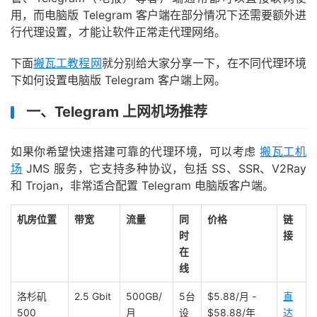
用，而电脑版 Telegram 客户端在部分情况下还需要额外进
行代理设置，才能让软件正常走代理网络。
下面
搬瓦工教程网
就分别给大家分享一下，在不同代理环境
下如何设置电脑版 Telegram 客户端上网。
一、Telegram 上网机场推荐
如果你希望快速搭建可靠的代理环境，可以考虑
搬瓦工机
场
JMS 服务，它支持多种协议，包括 SS、SSR、V2Ray
和 Trojan，非常适合配置 Telegram 电脑版客户端。
机房位置
带宽
流量
同
价格
链
时
接
在
线
洛杉矶
2.5 Gbit
500GB/
5台
$5.88/月 -
直
500
月
设
$58.88/年
达