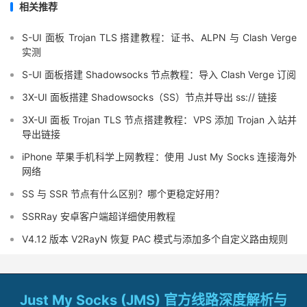
相关推荐
S-UI 面板 Trojan TLS 搭建教程：证书、ALPN 与 Clash Verge
实测
S-UI 面板搭建 Shadowsocks 节点教程：导入 Clash Verge 订阅
3X-UI 面板搭建 Shadowsocks（SS）节点并导出 ss:// 链接
3X-UI 面板 Trojan TLS 节点搭建教程：VPS 添加 Trojan 入站并
导出链接
iPhone 苹果手机科学上网教程：使用 Just My Socks 连接海外
网络
SS 与 SSR 节点有什么区别？哪个更稳定好用？
SSRRay 安卓客户端超详细使用教程
V4.12 版本 V2RayN 恢复 PAC 模式与添加多个自定义路由规则
Just My Socks (JMS) 官方线路深度解析与