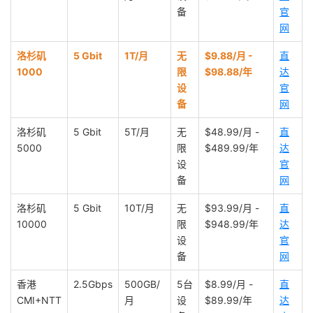
备
官
网
洛杉矶
5 Gbit
1T/月
无
$9.88/月 -
直
1000
限
$98.88/年
达
设
官
备
网
洛杉矶
5 Gbit
5T/月
无
$48.99/月 -
直
5000
限
$489.99/年
达
设
官
备
网
洛杉矶
5 Gbit
10T/月
无
$93.99/月 -
直
10000
限
$948.99/年
达
设
官
备
网
香港
2.5Gbps
500GB/
5台
$8.99/月 -
直
CMI+NTT
月
设
$89.99/年
达