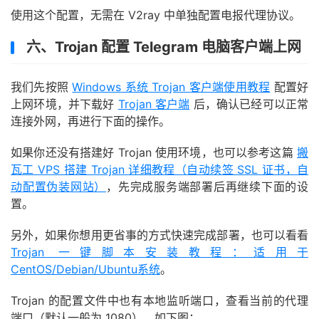
使用这个配置，无需在 V2ray 中单独配置电报代理协议。
六、Trojan 配置 Telegram 电脑客户端上网
我们先按照
Windows 系统 Trojan 客户端使用教程
配置好
上网环境，并下载好
Trojan 客户端
后，确认已经可以正常
连接外网，再进行下面的操作。
如果你还没有搭建好 Trojan 使用环境，也可以参考这篇
搬
瓦工 VPS 搭建 Trojan 详细教程（自动续签 SSL 证书，自
动配置伪装网站）
，先完成服务端部署后再继续下面的设
置。
另外，如果你想用更省事的方式快速完成部署，也可以看看
Trojan 一键脚本安装教程：适用于
CentOS/Debian/Ubuntu系统
。
Trojan 的配置文件中也有本地监听端口，查看当前的代理
端口（默认一般为 1080），如下图：