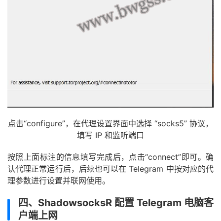
点击“configure”，在代理设置界面中选择 “socks5” 协议，
填写 IP 和监听端口
按照上面标注的信息填写完成后，点击“connect”即可。确
认代理正常运行后，后续也可以在 Telegram 中按对应的代
理参数进行设置并联网使用。
四、ShadowsocksR 配置 Telegram 电脑客
户端上网