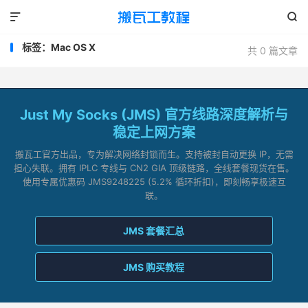


标签：Mac OS X
共 0 篇文章
Just My Socks (JMS) 官方线路深度解析与
稳定上网方案
搬瓦工官方出品，专为解决网络封锁而生。支持被封自动更换 IP，无需
担心失联。拥有 IPLC 专线与 CN2 GIA 顶级链路，全线套餐现货在售。
使用专属优惠码 JMS9248225 (5.2% 循环折扣)，即刻畅享极速互
联。
JMS 套餐汇总
JMS 购买教程