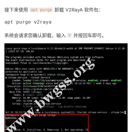
接下来使用
卸载 V2RayA 软件包：
apt purge
apt purge v2raya
系统会请求您确认卸载，输入
并按回车即可。
Y