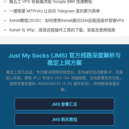
搬瓦工 VPS 安装魔改版 Google BBR 加速教程
一键搭建 MTProto 让访问 Telegram 变的更为简单
Xshell教程(2025)：如何使用Xshell通过SSH远程连接并管理VPS
Xshell 与 Xftp：高效远程操作工具的下载、安装及使用指南
Just My Socks (JMS) 官方线路深度解析与
稳定上网方案
搬瓦工官方出品，专为解决网络封锁而生。支持被封自动更换 IP，无需
担心失联。拥有 IPLC 专线与 CN2 GIA 顶级链路，全线套餐现货在售。
使用专属优惠码 JMS9248225 (5.2% 循环折扣)，即刻畅享极速互
联。
JMS 套餐汇总
JMS 购买教程