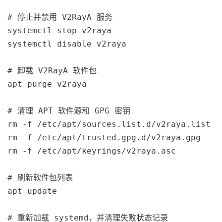
# 停止并禁用 V2RayA 服务

systemctl stop v2raya

systemctl disable v2raya

# 卸载 V2RayA 软件包

apt purge v2raya

# 清理 APT 软件源和 GPG 密钥

rm -f /etc/apt/sources.list.d/v2raya.list

rm -f /etc/apt/trusted.gpg.d/v2raya.gpg

rm -f /etc/apt/keyrings/v2raya.asc

# 刷新软件包列表

apt update

# 重新加载 systemd，并清理失败状态记录
