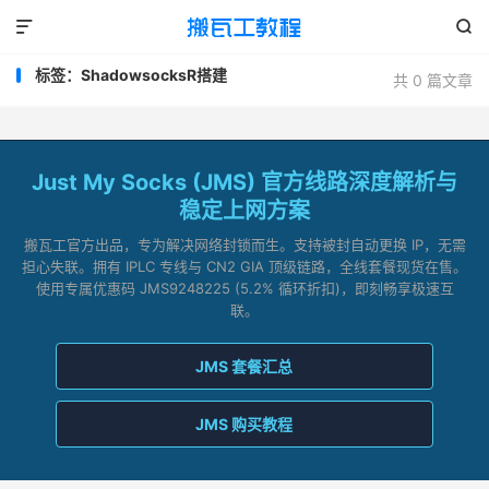


标签：ShadowsocksR搭建
共 0 篇文章
Just My Socks (JMS) 官方线路深度解析与
稳定上网方案
搬瓦工官方出品，专为解决网络封锁而生。支持被封自动更换 IP，无需
担心失联。拥有 IPLC 专线与 CN2 GIA 顶级链路，全线套餐现货在售。
使用专属优惠码 JMS9248225 (5.2% 循环折扣)，即刻畅享极速互
联。
JMS 套餐汇总
JMS 购买教程