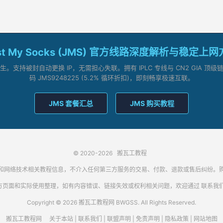
st My Socks (JMS) 官方线路深度解析与稳定上
支持被封自动更换 IP，无需担心失联。拥有 IPLC 专线与 CN2 GIA 
码 JMS9248225 (5.2% 循环折扣)，即刻畅享极速互联。
JMS 套餐汇总
JMS 购买教程
© 2020-2026
搬瓦工教程
代理客户端和网络技术相关教程信息，不介入任何第三方服务的交易、付款、退款或售后纠
方页面和实际使用整理，如有内容错误、链接失效或权利相关问题，欢迎通过
联系我
Copyright © 2026 搬瓦工教程网 BWGSS. All Rights Reserved.
搬瓦工教程网
关于本站
|
联系我们
|
联盟声明
|
免责声明
|
隐私政策
|
网站地图