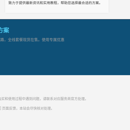
致力于提供最新资讯和实用教程，帮助您选择最合适的方案。
网方案
顶级链路，全线套餐现货在售。使用专属优惠
纷。购买和使用过程中遇到问题，请联系对应服务商官方处理。
们
页面反馈，本站会尽快核对处理。