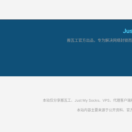
Ju
搬瓦工官方出品，专为解决网络封锁而生。
本站仅分享搬瓦工、Just My Socks、VPS、
本站内容主要来源于公开资料、官