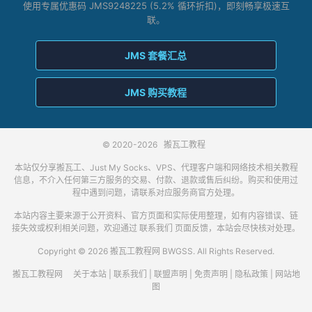
使用专属优惠码 JMS9248225 (5.2% 循环折扣)，即刻畅享极速互
联。
JMS 套餐汇总
JMS 购买教程
© 2020-2026
搬瓦工教程
本站仅分享搬瓦工、Just My Socks、VPS、代理客户端和网络技术相关教程
信息，不介入任何第三方服务的交易、付款、退款或售后纠纷。购买和使用过
程中遇到问题，请联系对应服务商官方处理。
本站内容主要来源于公开资料、官方页面和实际使用整理，如有内容错误、链
接失效或权利相关问题，欢迎通过
联系我们
页面反馈，本站会尽快核对处理。
Copyright © 2026 搬瓦工教程网 BWGSS. All Rights Reserved.
搬瓦工教程网
关于本站
|
联系我们
|
联盟声明
|
免责声明
|
隐私政策
|
网站地
图