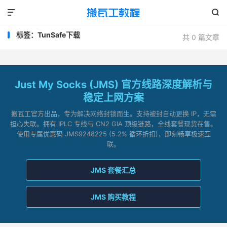


标签：TunSafe下载
共 0 篇文章
Just My Socks (JMS) 官方线路深度解析与
稳定上网方案
搬瓦工官方出品，专为解决网络封锁而生。支持被封自动更换 IP，无需
担心失联。拥有 IPLC 专线与 CN2 GIA 顶级链路，全线套餐现货在售。
使用专属优惠码 JMS9248225 (5.2% 循环折扣)，即刻畅享极速互
联。
JMS 套餐汇总
JMS 购买教程