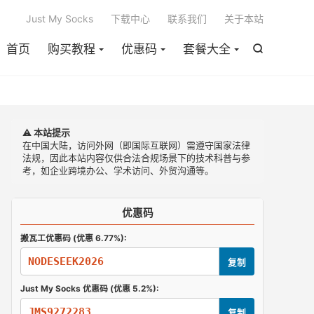

Just My Socks
下载中心
联系我们
关于本站
首页
购买教程
优惠码
套餐大全

⚠️ 本站提示
在中国大陆，访问外网（即国际互联网）需遵守国家法律
法规，因此本站内容仅供合法合规场景下的技术科普与参
考，如企业跨境办公、学术访问、外贸沟通等。
优惠码
搬瓦工优惠码 (优惠 6.77%):
NODESEEK2026
复制
Just My Socks 优惠码 (优惠 5.2%):
JMS9272283
复制