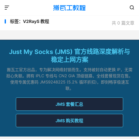


标签：V2RayS 教程
共 0 篇文章
Just My Socks (JMS) 官方线路深度解析与
稳定上网方案
搬瓦工官方出品，专为解决网络封锁而生。支持被封自动更换 IP，无需
担心失联。拥有 IPLC 专线与 CN2 GIA 顶级链路，全线套餐现货在售。
使用专属优惠码 JMS9248225 (5.2% 循环折扣)，即刻畅享极速互
联。
JMS 套餐汇总
JMS 购买教程