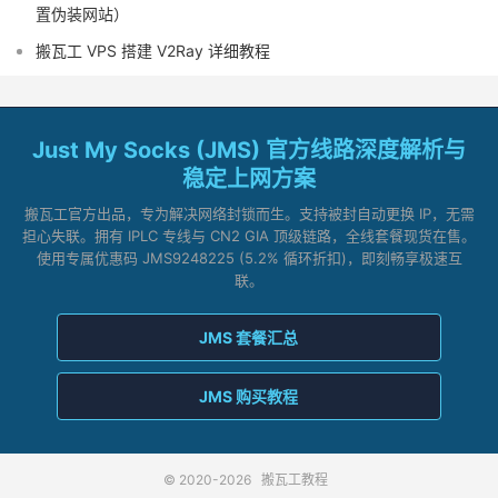
置伪装网站）
搬瓦工 VPS 搭建 V2Ray 详细教程
Just My Socks (JMS) 官方线路深度解析与
稳定上网方案
搬瓦工官方出品，专为解决网络封锁而生。支持被封自动更换 IP，无需
担心失联。拥有 IPLC 专线与 CN2 GIA 顶级链路，全线套餐现货在售。
使用专属优惠码 JMS9248225 (5.2% 循环折扣)，即刻畅享极速互
联。
JMS 套餐汇总
JMS 购买教程
© 2020-2026
搬瓦工教程