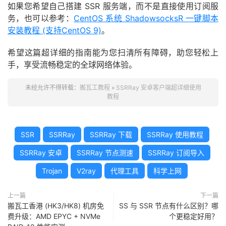
如果您希望自己搭建 SSR 服务端，而不是直接使用订阅服
务，也可以参考：
CentOS 系统 ShadowsocksR 一键脚本
安装教程 (支持CentOS 9)
。
希望这篇超详细的指南能为您扫清所有障碍，助您轻松上
手，享受流畅稳定的全球网络体验。
未经允许不得转载：
搬瓦工教程
»
SSRRay 安卓客户端超详细使用
教程
SSR
SSRRay
SSRRay 下载
SSRRay 使用教程
SSRRay 安卓
SSRRay 节点测速
SSRRay 订阅导入
Trojan
V2ray
代理工具
科学上网
上一篇
下一篇
搬瓦工香港 (HK3/HK8) 机房免
SS 与 SSR 节点有什么区别？哪
费升级：AMD EPYC + NVMe
个更稳定好用？