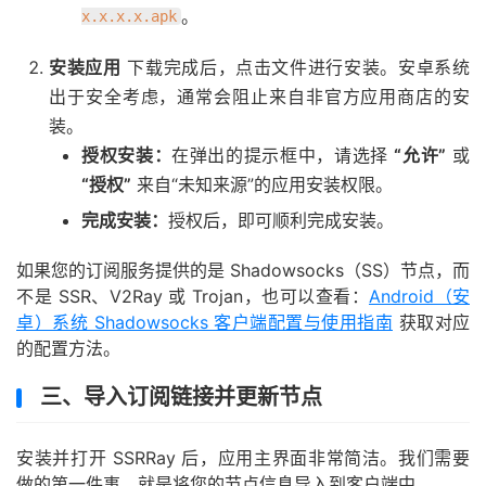
。
x.x.x.x.apk
安装应用
下载完成后，点击文件进行安装。安卓系统
出于安全考虑，通常会阻止来自非官方应用商店的安
装。
授权安装：
在弹出的提示框中，请选择
“允许”
或
“授权”
来自“未知来源”的应用安装权限。
完成安装：
授权后，即可顺利完成安装。
如果您的订阅服务提供的是 Shadowsocks（SS）节点，而
不是 SSR、V2Ray 或 Trojan，也可以查看：
Android（安
卓）系统 Shadowsocks 客户端配置与使用指南
获取对应
的配置方法。
三、导入订阅链接并更新节点
安装并打开 SSRRay 后，应用主界面非常简洁。我们需要
做的第一件事，就是将您的节点信息导入到客户端中。