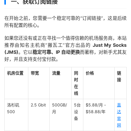
一、获取订阅链接
在开始之前，您需要一个稳定可靠的“订阅链接”，这是后续
所有配置的核心。
如果您还没有或正在寻找一个值得信赖的机场服务商，本站
推荐由知名主机商“搬瓦工”官方出品的
Just My Socks
(JMS)
。它以
稳定可靠、IP 自动更换
而著称，对新手尤其友
好，并且支持支付宝付款。
机房位置
带宽
流量
同
价格
链
时
接
在
线
洛杉矶
2.5 Gbit
500GB/
5台
$5.88/月 -
直
500
月
设
$58.88/年
达
备
官
网