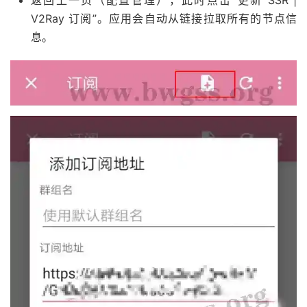
返回上一页（配置管理），此时点击“更新 SSR |
V2Ray 订阅”。应用会自动从链接拉取所有的节点信
息。