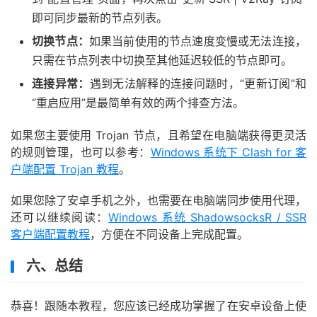
即可同步最新的节点列表。
切换节点：
如果当前使用的节点速度变慢或无法连接，
只需在节点列表中切换至其他延迟较低的节点即可。
连接异常：
遇到无法解释的连接问题时，“更新订阅”和
“重启应用”是最简单有效的两个排查方法。
如果您主要使用 Trojan 节点，且希望在电脑端获得更灵活
的规则管理，也可以参考：
Windows 系统下 Clash for 客
户端配置 Trojan 教程
。
如果您除了安卓手机之外，也需要在电脑端同步使用代理，
还可以继续阅读：
Windows 系统 ShadowsocksR / SSR
客户端配置教程
，方便在不同设备上完成配置。
六、总结
恭喜！跟随本教程，您应该已经成功掌握了在安卓设备上使