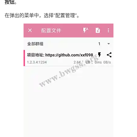
按钮
。
在弹出的菜单中，选择“配置管理”。