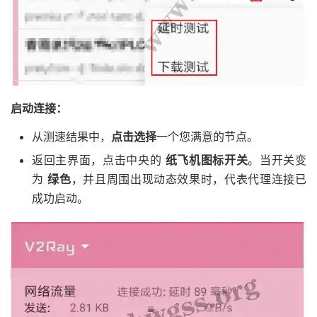
启动连接：
从测速结果中，
点击选择
一个您满意的节点。
返回主界面，点击中央的
纸飞机图标开关
。当开关变
为
绿色
，并且周围出现动态效果时，代表代理连接已
成功启动。