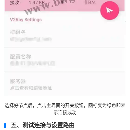
选择好节点后，点击主界面的开关按钮，图标变为绿色即表
示连接成功
五、测试连接与设置路由