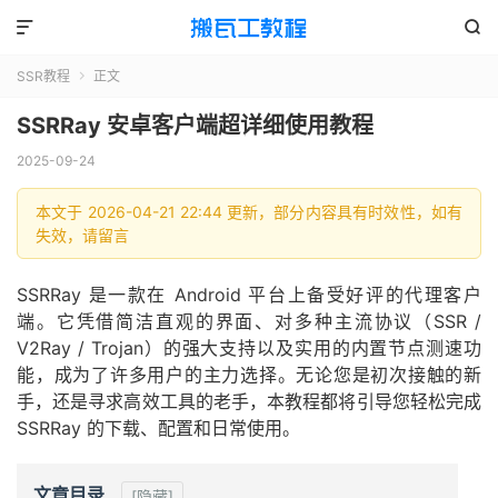


SSR教程
正文

SSRRay 安卓客户端超详细使用教程
2025-09-24
本文于 2026-04-21 22:44 更新，部分内容具有时效性，如有
失效，请留言
SSRRay 是一款在 Android 平台上备受好评的代理客户
端。它凭借简洁直观的界面、对多种主流协议（SSR /
V2Ray / Trojan）的强大支持以及实用的内置节点测速功
能，成为了许多用户的主力选择。无论您是初次接触的新
手，还是寻求高效工具的老手，本教程都将引导您轻松完成
SSRRay 的下载、配置和日常使用。
文章目录
[隐藏]