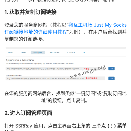
1. 获取并复制订阅链接
登录您的服务商网站（教程以“
搬瓦工机场 Just My Socks
订阅链接地址的详细使用教程
”为例），在用户后台找到并
复制您的订阅链接。
在您的服务商网站后台，找到类似“一键订阅”或“复制订阅地
址”的按钮，点击复制。
2. 进入订阅管理页面
打开 SSRRay 应用，点击主界面右上角的
三个点 (⋮) 菜单