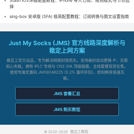
Stash iOS详细配置教程：iPhone 导入订阅、规则模式与节点选
择
sing-box 安卓版 (SFA) 极简配置教程：订阅转换与图文设置指南
Just My Socks (JMS) 官方线路深度解析与
稳定上网方案
搬瓦工官方出品，专为解决网络封锁而生。支持被封自动更换 IP，无需
担心失联。拥有 IPLC 专线与 CN2 GIA 顶级链路，全线套餐现货在售。
使用专属优惠码 JMS9248225 (5.2% 循环折扣)，即刻畅享极速互
联。
JMS 套餐汇总
JMS 购买教程
© 2020-2026
搬瓦工教程