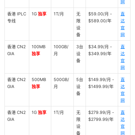
网
香港 IPLC
1G
独享
1T/月
无
$59.00/月 -
直
专线
限
$589.00/年
达
设
官
备
网
香港 CN2
100MB
100GB/
3台
$34.99/月 -
直
GIA
独享
月
设
$349.99/年
达
备
官
网
香港 CN2
500MB
500GB/
5台
$149.99/月 -
直
GIA
独享
月
设
$1499.99/年
达
备
官
网
香港 CN2
1G
独享
1T/月
无
$279.99/月 -
直
GIA
限
$2799.99/年
达
设
官
备
网