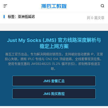


标签：亚洲低延迟
共 0 篇文章
Just My Socks (JMS) 官方线路深度解析与
稳定上网方案
搬瓦工官方出品，专为解决网络封锁而生。支持被封自动更换 IP，无需
担心失联。拥有 IPLC 专线与 CN2 GIA 顶级链路，全线套餐现货在售。
使用专属优惠码 JMS9248225 (5.2% 循环折扣)，即刻畅享极速互
联。
JMS 套餐汇总
JMS 购买教程