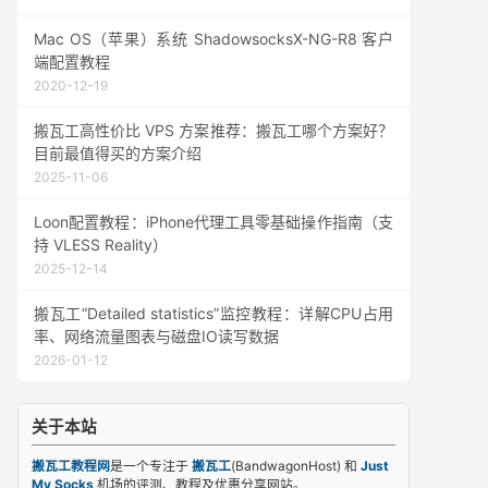
Mac OS（苹果）系统 ShadowsocksX-NG-R8 客户
端配置教程
2020-12-19
搬瓦工高性价比 VPS 方案推荐：搬瓦工哪个方案好？
目前最值得买的方案介绍
2025-11-06
Loon配置教程：iPhone代理工具零基础操作指南（支
持 VLESS Reality）
2025-12-14
搬瓦工“Detailed statistics”监控教程：详解CPU占用
率、网络流量图表与磁盘IO读写数据
2026-01-12
关于本站
搬瓦工教程网
是一个专注于
搬瓦工
(BandwagonHost) 和
Just
My Socks
机场的评测、教程及优惠分享网站。