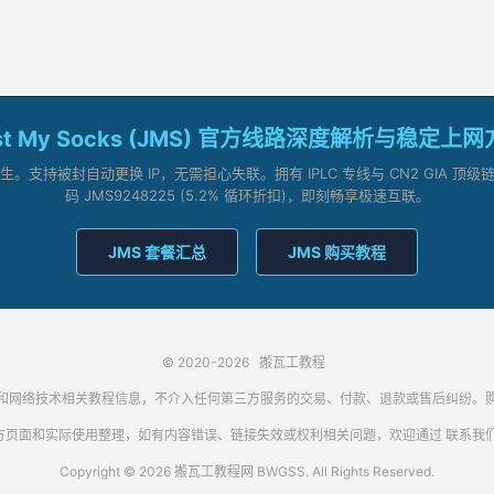
st My Socks (JMS) 官方线路深度解析与稳定上
支持被封自动更换 IP，无需担心失联。拥有 IPLC 专线与 CN2 GIA 
码 JMS9248225 (5.2% 循环折扣)，即刻畅享极速互联。
JMS 套餐汇总
JMS 购买教程
© 2020-2026
搬瓦工教程
代理客户端和网络技术相关教程信息，不介入任何第三方服务的交易、付款、退款或售后纠
方页面和实际使用整理，如有内容错误、链接失效或权利相关问题，欢迎通过
联系我
Copyright © 2026 搬瓦工教程网 BWGSS. All Rights Reserved.