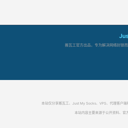
Ju
搬瓦工官方出品，专为解决网络封锁而生。
本站仅分享搬瓦工、Just My Socks、VPS、
本站内容主要来源于公开资料、官