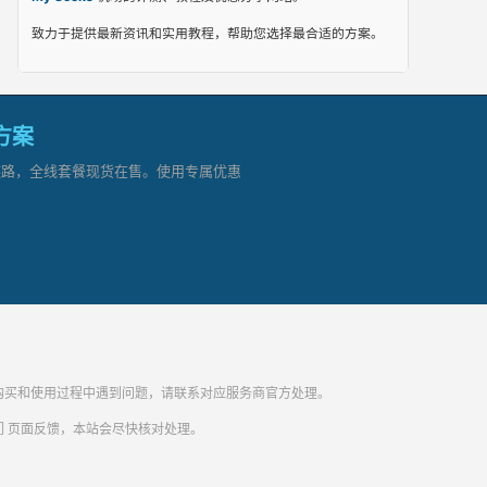
致力于提供最新资讯和实用教程，帮助您选择最合适的方案。
网方案
顶级链路，全线套餐现货在售。使用专属优惠
纷。购买和使用过程中遇到问题，请联系对应服务商官方处理。
们
页面反馈，本站会尽快核对处理。