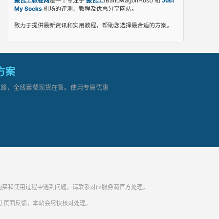
搬瓦工教程网
是一个专注于
搬瓦工
(BandwagonHost) 和
Just
My Socks
机场的评测、教程及优惠分享网站。
致力于提供最新资讯和实用教程，帮助您选择最合适的方案。
网方案
顶级链路，全线套餐现货在售。使用专属优惠
纷。购买和使用过程中遇到问题，请联系对应服务商官方处理。
们
页面反馈，本站会尽快核对处理。