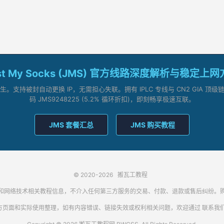
st My Socks (JMS) 官方线路深度解析与稳定上
支持被封自动更换 IP，无需担心失联。拥有 IPLC 专线与 CN2 GIA 
码 JMS9248225 (5.2% 循环折扣)，即刻畅享极速互联。
JMS 套餐汇总
JMS 购买教程
© 2020-2026
搬瓦工教程
代理客户端和网络技术相关教程信息，不介入任何第三方服务的交易、付款、退款或售后纠
方页面和实际使用整理，如有内容错误、链接失效或权利相关问题，欢迎通过
联系我