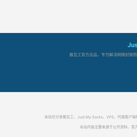
Ju
搬瓦工官方出品，专为解决网络封锁而生。
本站仅分享搬瓦工、Just My Socks、VPS、
本站内容主要来源于公开资料、官